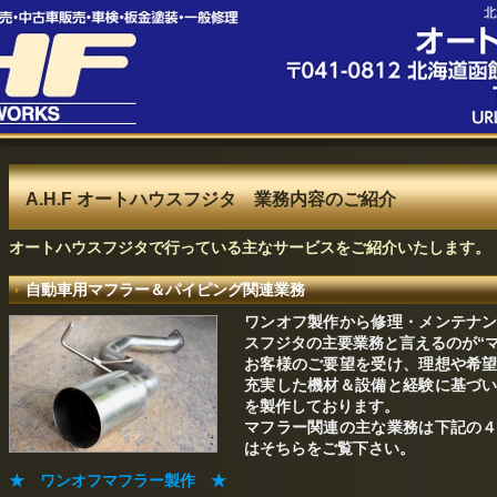
A.H.F オートハウスフジタ 業務内容のご紹介
オートハウスフジタで行っている主なサービスをご紹介いたします。
自動車用マフラー＆パイピング関連業務
ワンオフ製作から修理・メンテナ
スフジタの主要業務と言えるのが“
お客様のご要望を受け、理想や希
充実した機材＆設備と経験に基づ
を製作しております。
マフラー関連の主な業務は下記の
はそちらをご覧下さい。
★ ワンオフマフラー製作 ★