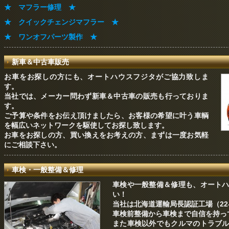
★ マフラー修理 ★
★ クイックチェンジマフラー ★
★ ワンオフパーツ製作 ★
新車＆中古車販売
お車をお探しの方にも、オートハウスフジタがご協力致しま
す。
当社では、メーカー問わず新車＆中古車の販売も行っておりま
す。
ご予算や条件をお伝え頂けましたら、お客様の希望に叶う車輌
を幅広いネットワークを駆使してお探し致します。
お車をお探しの方、買い換えをお考えの方、まずは一度お気軽
にご相談下さい。
車検・一般整備＆修理
車検や一般整備＆修理も、オート
い！
当社は北海道運輸局長認証工場（22-
車検前整備から車検まで自信を持っ
また車検以外でもクルマのトラブ