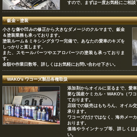
すので、まずは一度お気軽にご相談
鈑金・塗装
小さな傷や凹みの修正から大きなダメージのクルマまで、鈑金
＆塗装業務も承っております。
塗装ルーム＆ミキシングタワー完備で、あなたの愛車のキズを
しっかりと直します。
また、スモールパーツやエアロパーツの塗装も承っておりま
す。
金額や作業日数等、詳しくはお気軽にお問い合わせ下さい。
WAKO's ワコーズ製品各種取扱
添加剤からオイルに至るまで、愛
要な国産ケミカル・WAKO's（ワ
ております。
店頭での販売はもちろん、オイル
承ります。
ワコーズだけではなく、海外メー
おります。
価格やラインナップ等、詳しくは
い。