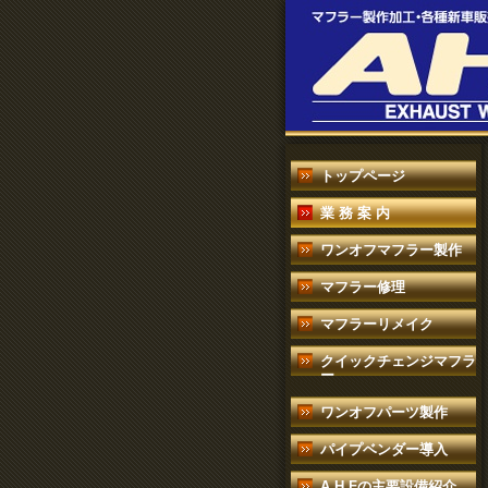
トップページ
業 務 案 内
ワンオフマフラー製作
マフラー修理
マフラーリメイク
クイックチェンジマフラ
ー
ワンオフパーツ製作
パイプベンダー導入
A.H.Fの主要設備紹介