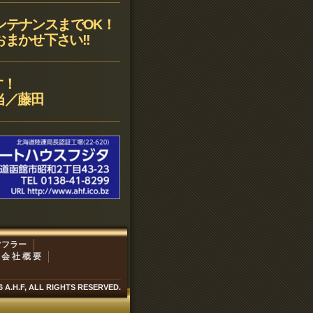
ンテナンスまでOK！
まかせ下さい!!
す！
当／藤田
マフラー
会 社 概 要
6 A.H.F, ALL RIGHTS RESERVED.